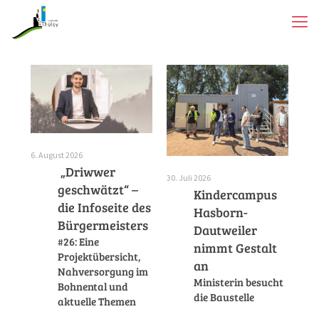
30. 
6. August 2026
„Driwwer
30. Juli 2026
er
geschwätzt“ –
Kindercampus
die Infoseite des
Hasborn-
Bürgermeisters
Dautweiler
f
#26: Eine
nimmt Gestalt
Projektübersicht,
an
Nahversorgung im
Ministerin besucht
Bohnental und
die Baustelle
aktuelle Themen