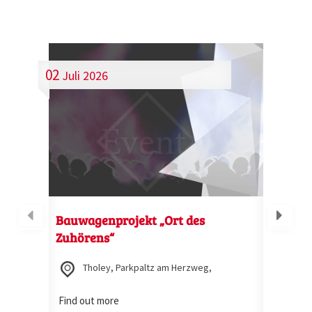
02
16
Juli
2026
Jul
Bauwagenprojekt „Ort des
Kun
Zuhörens“
„Be
Mal
Tholey, Parkpaltz am Herzweg,
Fin
Find out more