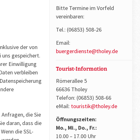
Bitte Termine im Vorfeld
vereinbaren:
Tel.: (06853) 508-26
Email:
klusive der von
buergerdienste@tholey.de
 uns gespeichert.
rer Einwilligung
Tourist-Information
Daten verbleiben
Römerallee 5
e Datenspeicherung
66636 Tholey
ondere
Telefon: (06853) 508-66
eMail:
touristik@tholey.de
 Anfragen, die Sie
Öffnungszeiten:
ie daran, dass die
Mo., Mi., Do., Fr.:
. Wenn die SSL-
10.00 – 17.00 Uhr
n werden.