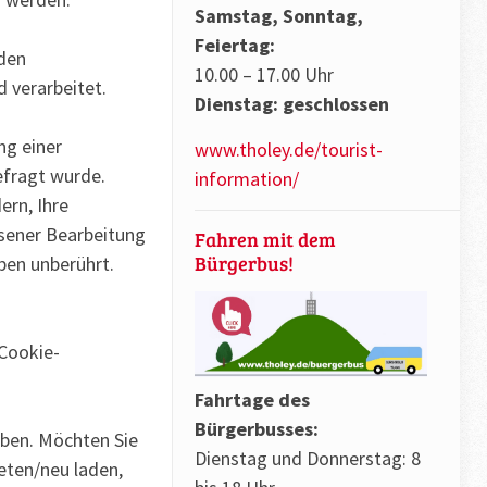
Samstag, Sonntag,
Feiertag:
nden
10.00 – 17.00 Uhr
 verarbeitet.
Dienstag: geschlossen
ng einer
www.tholey.de/tourist-
efragt wurde.
information/
ern, Ihre
ssener Bearbeitung
Fahren mit dem
Bürgerbus!
ben unberührt.
 Cookie-
Fahrtage des
Bürgerbusses:
aben. Möchten Sie
Dienstag und Donnerstag: 8
eten/neu laden,