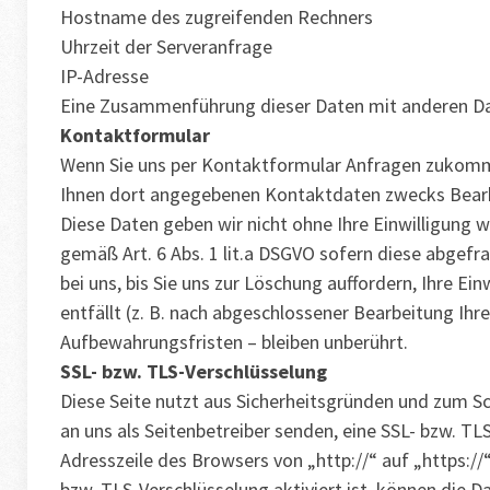
Hostname des zugreifenden Rechners
Uhrzeit der Serveranfrage
IP-Adresse
Eine Zusammenführung dieser Daten mit anderen D
Kontaktformular
Wenn Sie uns per Kontaktformular Anfragen zukomme
Ihnen dort angegebenen Kontaktdaten zwecks Bearbei
Diese Daten geben wir nicht ohne Ihre Einwilligung w
gemäß Art. 6 Abs. 1 lit.a DSGVO sofern diese abgef
bei uns, bis Sie uns zur Löschung auffordern, Ihre E
entfällt (z. B. nach abgeschlossener Bearbeitung I
Aufbewahrungsfristen – bleiben unberührt.
SSL- bzw. TLS-Verschlüsselung
Diese Seite nutzt aus Sicherheitsgründen und zum Sch
an uns als Seitenbetreiber senden, eine SSL- bzw. TL
Adresszeile des Browsers von „http://“ auf „https:/
bzw. TLS-Verschlüsselung aktiviert ist, können die D