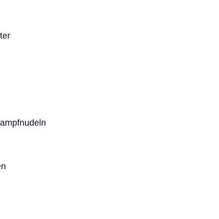
ter
Dampfnudeln
en