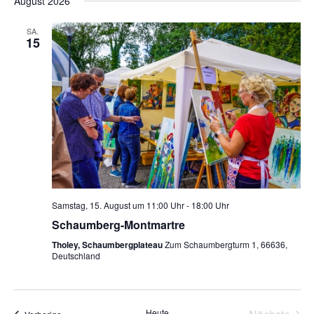
und
August 2026
wählen.
Na
Ansicht
SA.
Navigat
15
Samstag, 15. August um 11:00 Uhr
-
18:00 Uhr
Schaumberg-Montmartre
Tholey, Schaumbergplateau
Zum Schaumbergturm 1, 66636,
Deutschland
Heute
Veranstaltungen