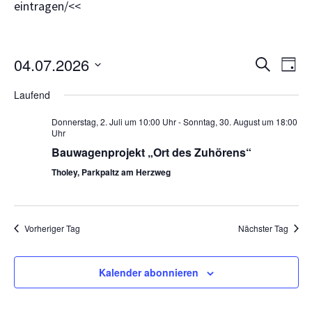
eintragen/<<
Veranst
Ve
04.07.2026
Suche
Tag
Suche
An
Datum
und
Laufend
wählen.
Na
Ansicht
Donnerstag, 2. Juli um 10:00 Uhr
-
Sonntag, 30. August um 18:00
Navigat
Uhr
Bauwagenprojekt „Ort des Zuhörens“
Tholey, Parkpaltz am Herzweg
Vorheriger Tag
Nächster Tag
Kalender abonnieren