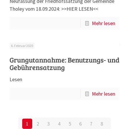
Neufassung der Friedhofssatzung der Gemeinde
Tholey vom 18.09.2024: >>HIER LESEN<<
Mehr lesen
6. Februar 2020
Grungutannahme: Benutzungs- und
Gebührensatzung
Lesen
Mehr lesen
1
2
3
4
5
6
7
8