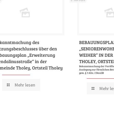
kanntmachung des
BEBAUUNGSPLA
tzungsbeschlusses über den
„SENIORENWOH
bauungsplan „Erweiterung
WEIHER“ IN DE
ndalinusstraße“ in der
THOLEY, ORTSTE
meinde Tholey, Ortsteil Tholey
Bekanntmachung der Veröffen
Auslegung zur förmlichen Bete
gem. § 3 Abs. 2 BauGB
Mehr lesen
Mehr le