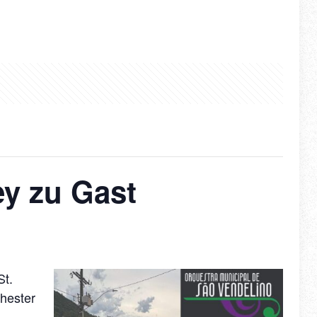
ey zu Gast
St.
hester