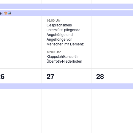
n,
eranstaltungen,
Veranstaltungen,
Veranstalt
rei
16:00 Uhr
Gesprächskreis
unterstützt pflegende
Angehörige und
Angehörige von
Menschen mit Demenz
18:00 Uhr
Klappstuhlkonzert in
Überroth-Niederhofen
1
1
1
26
27
28
eranstaltung,
Veranstaltung,
Veranstalt