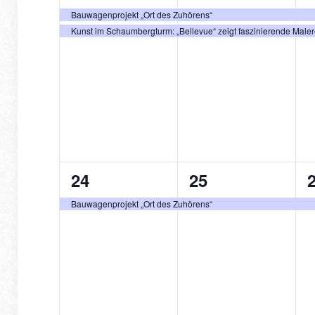
Veranstaltungen,
Veranstaltunge
V
Bauwagenprojekt „Ort des Zuhörens“
Kunst im Schaumbergturm: „Bellevue“ zeigt faszinierende Male
1
1
24
25
Veranstaltung,
Veranstaltung,
V
Bauwagenprojekt „Ort des Zuhörens“