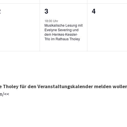
0
1
0
2
3
4
n,
eranstaltungen,
Veranstaltung,
Veranstalt
18:00 Uhr
Musikalische Lesung mit
Evelyne Severing und
dem Henkes-Kessler-
Trio im Rathaus Tholey
 Tholey für den Veranstaltungskalender melden wollen,
en/<<