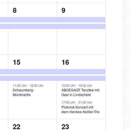
2
2
8
9
ungen,
Veranstaltungen,
Veranstaltungen,
3
4
15
16
ungen,
Veranstaltungen,
Veranstaltungen,
11:00 Uhr
-
18:00 Uhr
15:00 Uhr
-
19:00 Uhr
Schaumberg-
ABGESAGT: Tanztee mit
Montmartre
Gasi in Lindscheid
17:00 Uhr
-
21:00 Uhr
Picknick Konzert mit
dem Henkes-Keßler-Trio
3
2
22
23