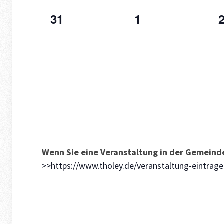
0
0
31
1
Veranstaltungen,
Veranstaltunge
V
Wenn Sie eine Veranstaltung in der Gemeinde
>>https://www.tholey.de/veranstaltung-eintrag