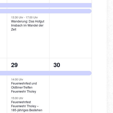
ungen,
Veranstaltungen,
Veranstaltungen,
13:30 Uhr
-
17:00 Uhr
Wanderung: Das Hofgut
Imsbach im Wandel der
Zeit
3
1
29
30
ung,
Veranstaltungen,
Veranstaltung,
14:00 Uhr
Feuerwehrfest und
Oldtimer-Treffen
Feuerwehr Tholey
15:00 Uhr
Feuerwehrfest
Feuerwehr Tholey –
185-jähriges Bestehen