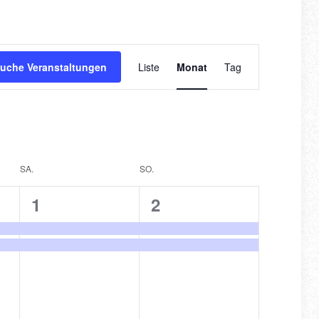
Veranstaltun
uche Veranstaltungen
Liste
Monat
Tag
Ansichten-
Navigation
SA.
SO.
2
2
1
2
ungen,
Veranstaltungen,
Veranstaltungen,