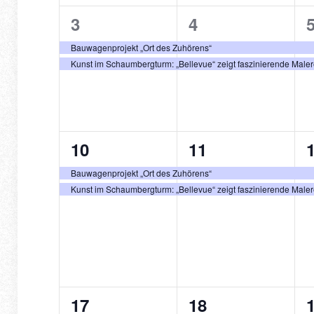
2
2
3
4
Veranstaltungen,
Veranstaltunge
V
Bauwagenprojekt „Ort des Zuhörens“
Kunst im Schaumbergturm: „Bellevue“ zeigt faszinierende Male
2
2
10
11
Veranstaltungen,
Veranstaltunge
V
Bauwagenprojekt „Ort des Zuhörens“
Kunst im Schaumbergturm: „Bellevue“ zeigt faszinierende Male
2
2
17
18