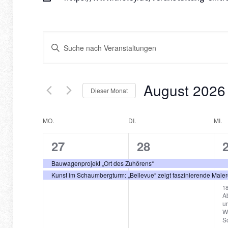
Veranstaltungen
Bitte
Suche
Schlüsselwort
und
eingeben.
Ansichten,
Suche
August 2026
Navigation
Dieser Monat
nach
Datum
Veranstaltungen
Kalender
wählen.
MO.
DI.
MI.
Schlüsselwort.
von
2
2
27
28
Veranstaltungen
Veranstaltungen,
Veranstaltunge
V
Bauwagenprojekt „Ort des Zuhörens“
Kunst im Schaumbergturm: „Bellevue“ zeigt faszinierende Male
1
Ab
u
W
S