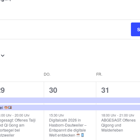
S
DO.
FR.
3
3
3
29
30
31
n,
eranstaltungen,
Veranstaltungen,
Veranstalt
rei
8:00 Uhr
-
20:00 Uhr
15:30 Uhr
18:00 Uhr
-
21:00 Uhr
gesagt: Offenes Taiji
Digitalcafé 2026 in
ABGESAGT: Offenes
nd Qi Gong am
Hasborn-Dautweiler –
Qigong und
ortsegel bei
Entspannt die digitale
Walderleben
otzweiler
Welt entdecken