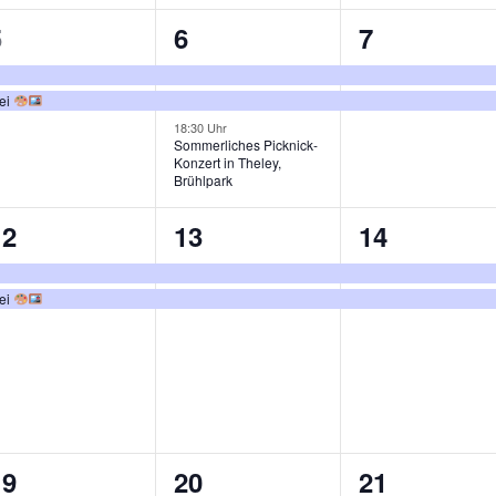
2
3
2
5
6
7
n,
eranstaltungen,
Veranstaltungen,
Veranstalt
rei
18:30 Uhr
Sommerliches Picknick-
Konzert in Theley,
Brühlpark
2
2
2
12
13
14
n,
eranstaltungen,
Veranstaltungen,
Veranstalt
rei
2
4
2
19
20
21