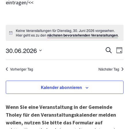
eintragen/<<
Keine Veranstaltungen für Dienstag, 30. Juni 2026 vorgesehen.
Hier geht es zu den
nächsten bevorstehenden Veranstaltungen
.
Veranst
Ve
30.06.2026
Suche
Tag
Suche
An
Datum
und
wählen.
Na
Vorheriger Tag
Nächster Tag
Ansicht
Navigat
Kalender abonnieren
Wenn Sie eine Veranstaltung in der Gemeinde
Tholey für den Veranstaltungskalender melden
wollen, nutzen Sie bitte das Formular auf