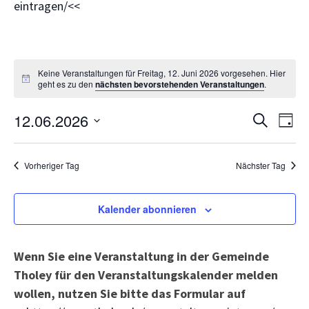
eintragen/<<
Keine Veranstaltungen für Freitag, 12. Juni 2026 vorgesehen. Hier
geht es zu den
nächsten bevorstehenden Veranstaltungen
.
Veranst
Ve
12.06.2026
Suche
Tag
Suche
An
Datum
und
wählen.
Na
Vorheriger Tag
Nächster Tag
Ansicht
Navigat
Kalender abonnieren
Wenn Sie eine Veranstaltung in der Gemeinde
Tholey für den Veranstaltungskalender melden
wollen, nutzen Sie bitte das Formular auf