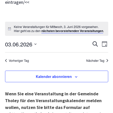
eintragen/<<
Keine Veranstaltungen für Mittwoch, 3. Juni 2026 vorgesehen.
Hier geht es zu den
nächsten bevorstehenden Veranstaltungen
.
Veranst
Ve
03.06.2026
Suche
Tag
Suche
An
Datum
und
wählen.
Na
Vorheriger Tag
Nächster Tag
Ansicht
Navigat
Kalender abonnieren
Wenn Sie eine Veranstaltung in der Gemeinde
Tholey für den Veranstaltungskalender melden
wollen, nutzen Sie bitte das Formular auf