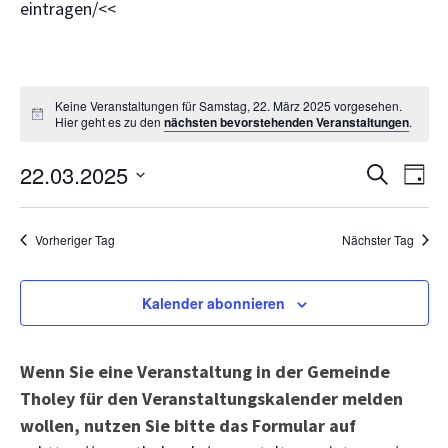
eintragen/<<
Keine Veranstaltungen für Samstag, 22. März 2025 vorgesehen.
Hier geht es zu den
nächsten bevorstehenden Veranstaltungen
.
Veranst
Ve
22.03.2025
Suche
Tag
Suche
An
Datum
und
wählen.
Na
Vorheriger Tag
Nächster Tag
Ansicht
Navigat
Kalender abonnieren
Wenn Sie eine Veranstaltung in der Gemeinde
Tholey für den Veranstaltungskalender melden
wollen, nutzen Sie bitte das Formular auf