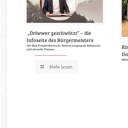
„Driwwer geschwätzt“ – die
Infoseite des Bürgermeisters
Ki
#26: Eine Projektübersicht, Nahversorgung im Bohnental
und aktuelle Themen
Da
Mini
Mehr lesen