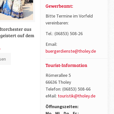
Gewerbeamt:
Bitte Termine im Vorfeld
vereinbaren:
dtorchester aus
Tel.: (06853) 508-26
geistert auf dem
Email:
buergerdienste@tholey.de
sen
Tourist-Information
Römerallee 5
66636 Tholey
Telefon: (06853) 508-66
eMail:
touristik@tholey.de
Öffnungszeiten:
Mo., Mi., Do., Fr.: