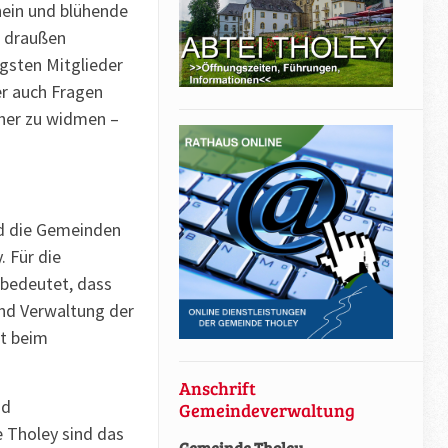
chein und blühende
r draußen
ngsten Mitglieder
er auch Fragen
äher zu widmen –
nd die Gemeinden
. Für die
 bedeutet, dass
und Verwaltung der
it beim
Anschrift
nd
Gemeindeverwaltung
 Tholey sind das
Gemeinde Tholey