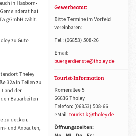
auch in Hasborn-
Gewerbeamt:
r Gemeinderat hat
Bitte Termine im Vorfeld
iTa gGmbH zählt.
vereinbaren:
Tel.: (06853) 508-26
holey zu Gute
Email:
buergerdienste@tholey.de
Standort Theley
Tourist-Information
ße 32a in Teilen zu
Römerallee 5
m Land der
66636 Tholey
 den Bauarbeiten
Telefon: (06853) 508-66
eMail:
touristik@tholey.de
e zu decken.
Öffnungszeiten:
Um- und Anbauten,
Mo., Mi., Do., Fr.: