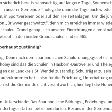
en sicherlich bereits sehnsüchtig auf längere Tage, Sonnens
r in unserer Gemeinde Tholey, die dann die Tage auch wiede
n, in Sportvereinen oder auf den Freizeitanlagen! Um die jü
 von „Driwwer geschwätzt“, denn mich erreichen immer wied
schulen. Grund genug, sich unseren Einrichtungen einmal n
treut, in den beiden Grundschulen sind es 465.
überhaupt zuständig?
utig: Denn nach dem saarländischen Schulordnungsgesetz si
holey sind das die Schulen in Hasborn-Dautweiler und Theley
en der Landkreis St. Wendel zuständig. Schulträger zu sein
 aufzukommen hat – also für die Errichtung, Unterhaltung 
 ist die Gemeinde nicht verantwortlich, hier liegt die Hohe
n Unterschiede: Das Saarländische Bildungs-, Erziehungs- u
ndertagesstätten betreiben dürfen: Bei uns in der Gemeinde