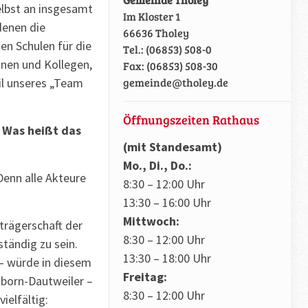
lbst an insgesamt
Im Kloster 1
denen die
66636 Tholey
en Schulen für die
Tel.: (06853) 508-0
nnen und Kollegen,
Fax: (06853) 508-30
il unseres „Team
gemeinde@tholey.de
Öffnungszeiten Rathaus
? Was heißt das
(mit Standesamt)
Mo., Di., Do.:
Denn alle Akteure
8:30 – 12:00 Uhr
13:30 – 16:00 Uhr
Mittwoch:
trägerschaft der
8:30 – 12:00 Uhr
tändig zu sein.
13:30 – 18:00 Uhr
 – würde in diesem
Freitag:
sborn-Dautweiler –
8:30 – 12:00 Uhr
ielfältig: