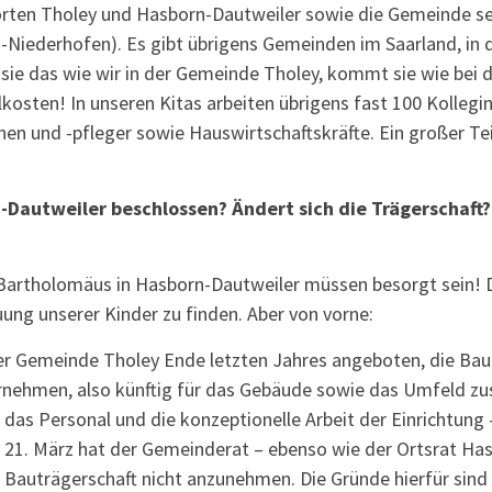
rten Tholey und Hasborn-Dautweiler sowie die Gemeinde se
th-Niederhofen). Es gibt übrigens Gemeinden im Saarland, in 
sie das wie wir in der Gemeinde Tholey, kommt sie wie bei d
lkosten! In unseren Kitas arbeiten übrigens fast 100 Kollegi
nnen und -pfleger sowie Hauswirtschaftskräfte. Ein großer Te
-Dautweiler beschlossen? Ändert sich die Trägerschaft
. Bartholomäus in Hasborn-Dautweiler müssen besorgt sein! 
ung unserer Kinder zu finden. Aber von vorne:
er Gemeinde Tholey Ende letzten Jahres angeboten, die Bau
rnehmen, also künftig für das Gebäude sowie das Umfeld zus
r das Personal und die konzeptionelle Arbeit der Einrichtung
m 21. März hat der Gemeinderat – ebenso wie der Ortsrat Ha
auträgerschaft nicht anzunehmen. Die Gründe hierfür sind v