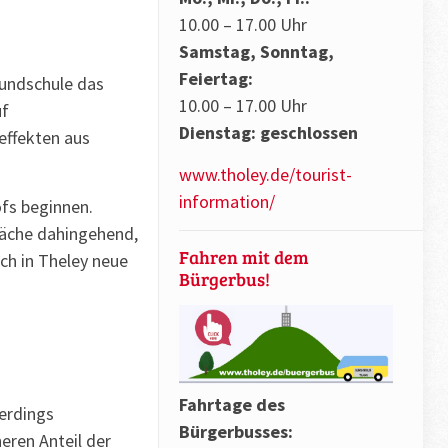
10.00 – 17.00 Uhr
Samstag, Sonntag,
Feiertag:
rundschule das
10.00 – 17.00 Uhr
uf
Dienstag: geschlossen
effekten aus
www.tholey.de/tourist-
information/
ofs beginnen.
präche dahingehend,
Fahren mit dem
h in Theley neue
Bürgerbus!
Fahrtage des
lerdings
Bürgerbusses:
eren Anteil der