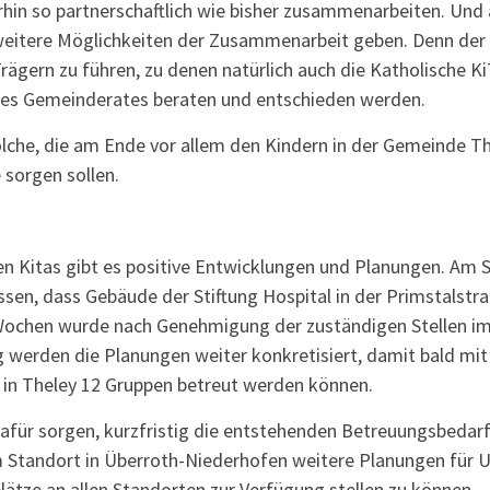
in so partnerschaftlich wie bisher zusammenarbeiten. Und 
g weitere Möglichkeiten der Zusammenarbeit geben. Denn de
ägern zu führen, zu denen natürlich auch die Katholische K
 des Gemeinderates beraten und entschieden werden.
solche, die am Ende vor allem den Kindern in der Gemeinde T
sorgen sollen.
 Kitas gibt es positive Entwicklungen und Planungen. Am 
ssen, dass Gebäude der Stiftung Hospital in der Primstalstra
 Wochen wurde nach Genehmigung der zuständigen Stellen i
werden die Planungen weiter konkretisiert, damit bald mit
in Theley 12 Gruppen betreut werden können.
afür sorgen, kurzfristig die entstehenden Betreuungsbedarf
m Standort in Überroth-Niederhofen weitere Planungen für 
ätze an allen Standorten zur Verfügung stellen zu können.