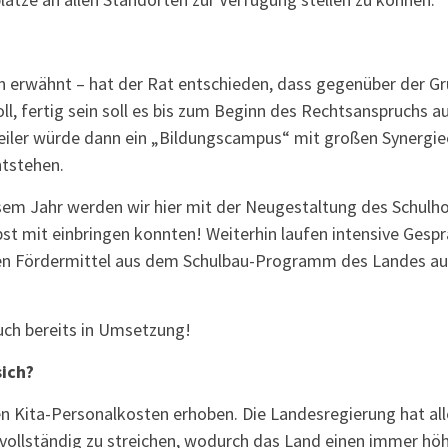
n erwähnt – hat der Rat entschieden, dass gegenüber der G
l, fertig sein soll es bis zum Beginn des Rechtsanspruchs a
iler würde dann ein „Bildungscampus“ mit großen Synergie
ntstehen.
iesem Jahr werden wir hier mit der Neugestaltung des Schulh
elbst mit einbringen konnten! Weiterhin laufen intensive Ges
en Fördermittel aus dem Schulbau-Programm des Landes auc
auch bereits in Umsetzung!
sich?
den Kita-Personalkosten erhoben. Die Landesregierung hat al
 vollständig zu streichen, wodurch das Land einen immer höh