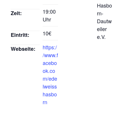
Hasbo
19:00
Zeit:
rn-
Uhr
Dautw
eiler
10€
Eintritt:
e.V.
https:/
Webseite:
/www.f
acebo
ok.co
m/ede
lweiss
hasbo
rn