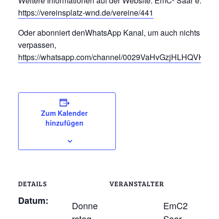
Weitere Informationen auf der Website: EmC² Saar e.V.
https://vereinsplatz-wnd.de/vereine/441
Oder abonniert denWhatsApp Kanal, um auch nichts mehr
verpassen,
https://whatsapp.com/channel/0029VaHvGzjHLHQVKMny
Zum Kalender
hinzufügen
DETAILS
VERANSTALTER
Datum:
Donne
EmC2
rstag,
Saar