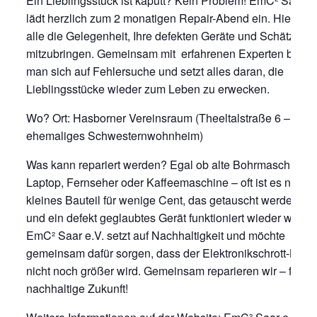
Ein Lieblingsstück ist kaputt? Kein Problem! EmC² Saar e.
lädt herzlich zum 2 monatigen Repair-Abend ein. Hier ha
alle die Gelegenheit, Ihre defekten Geräte und Schätze
mitzubringen. Gemeinsam mit erfahrenen Experten begib
man sich auf Fehlersuche und setzt alles daran, die
Lieblingsstücke wieder zum Leben zu erwecken.
Wo? Ort: Hasborner Vereinsraum (Theeltalstraße 6 –
ehemaliges Schwesternwohnheim)
Was kann repariert werden? Egal ob alte Bohrmaschine,
Laptop, Fernseher oder Kaffeemaschine – oft ist es nur ei
kleines Bauteil für wenige Cent, das getauscht werden mu
und ein defekt geglaubtes Gerät funktioniert wieder wie ne
EmC² Saar e.V. setzt auf Nachhaltigkeit und möchte
gemeinsam dafür sorgen, dass der Elektronikschrott-Berg
nicht noch größer wird. Gemeinsam reparieren wir – für ei
nachhaltige Zukunft!