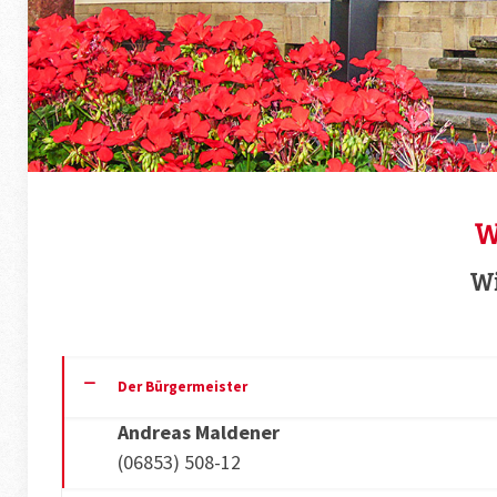
W
W
Der Bürgermeister
Andreas Maldener
(06853) 508-12