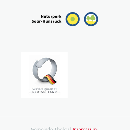
Gemeinde Tholey |
Impressum
|