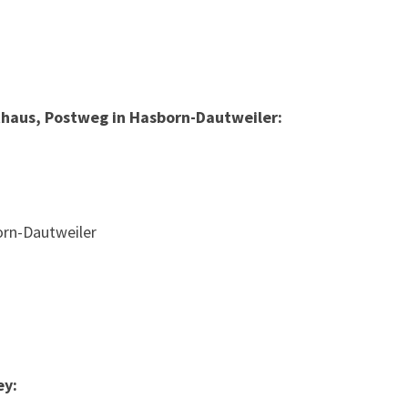
athaus, Postweg in Hasborn-Dautweiler:
rn-Dautweiler
ey: