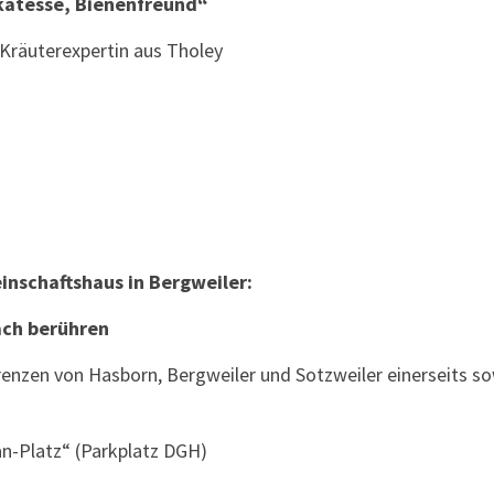
ikatesse, Bienenfreund“
 Kräuterexpertin aus Tholey
inschaftshaus in Bergweiler:
ach berühren
zen von Hasborn, Bergweiler und Sotzweiler einerseits so
ian-Platz“ (Parkplatz DGH)