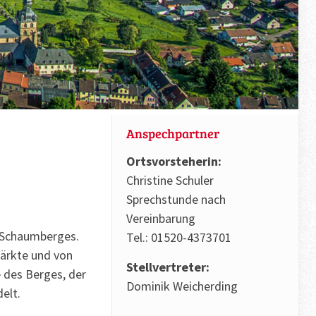
Anspechpartner
Ortsvorsteherin:
Christine Schuler
Sprechstunde nach
Vereinbarung
s Schaumberges.
Tel.: 01520-4373701
märkte und von
Stellvertreter:
e des Berges, der
Dominik Weicherding
elt.