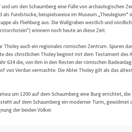
uf und um den Schaumberg eine Fülle von archäologischen Z
d als Fundstücke, beispielsweise im Museum „Theulegium“ in
kuppe als Fliehburg aus. Die Wallgraben westlich und nördlic
rstorchstein") erinnern noch heute an diese Zeit.
ar Tholey auch ein regionales römischen Zentrum. Spuren da
e des christlichen Tholey beginnt mit dem Testament des Ad
ahr 634 die, von ihm in den Resten der römischen Badeanlag
 von Verdun vermachte. Die Abtei Tholey gilt als das ältes
 etwa um 1200 auf dem Schaumberg eine Burg errichtet, die
976 steht auf dem Schaumberg ein moderner Turm, gewidmet 
nung der beiden Völker.