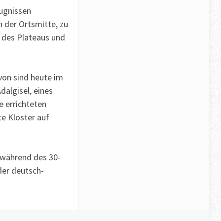
eugnissen
 der Ortsmitte, zu
h des Plateaus und
von sind heute im
algisel, eines
e errichteten
te Kloster auf
 während des 30-
der deutsch-