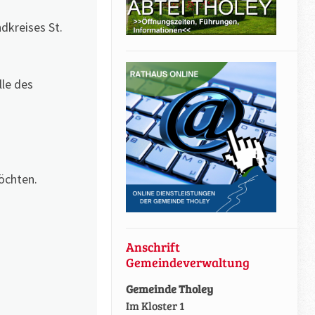
dkreises St.
lle des
öchten.
Anschrift
Gemeindeverwaltung
Gemeinde Tholey
Im Kloster 1