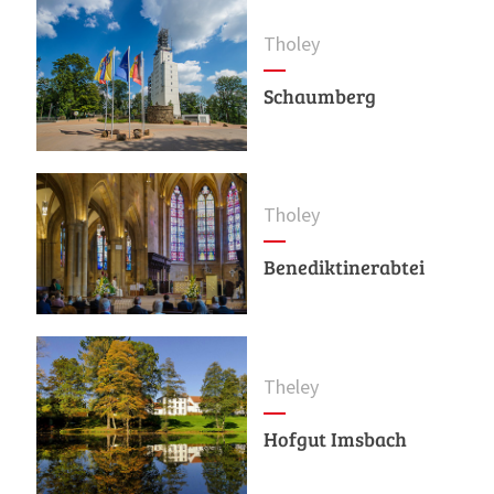
Tholey
Schaumberg
Tholey
Benediktinerabtei
Theley
Hofgut Imsbach