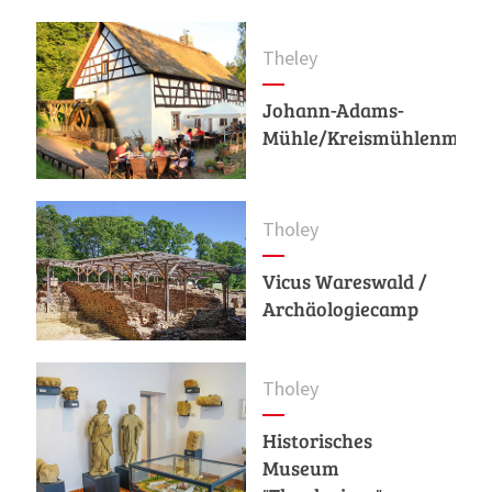
Theley
Johann-Adams-
Mühle/Kreismühlenmus
Tholey
Vicus Wareswald /
Archäologiecamp
Tholey
Historisches
Museum