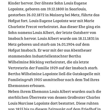
Kinder hervor. Der älteste Sohn Louis Eugene
Lapointe, geboren am 19.12.1800 in Saarlouis,
gestorben 26.02.1872 in Maizery bei Metz, führte das
Hofgut fort. Louis Eugene Lapointe war mit Marie
Charlotte Frecot verheiratet. Aus dieser Ehe ging ein
Sohn namens Louis Albert, der letzte Gutsherr von
Imsbach hervor. Louis Albert wurde am 18.11.1831 in
Metz geboren und starb am 14.01.1904 auf dem
Hofgut Imsbach. Er war mit der aus Abentheuer
stammenden Industriellentochter Bertha
Wilhelmine Böcking verheiratet, die als letzte
Vertreterin der Familie 1929 auf der Imsbach starb.
Bertha Wilhelmine Lapointe ließ die Gutskapelle mit
Famileingruft 1905 unmittelbar nach dem Tod ihres
Ehemannes erbauen.
Neben ihrem Ehemann Louis Albert wurden auch die
sterblichen Überreste von dessen Großvater Charles
Louis Narcisse Lapointe dort bestattet. Diese ruhten
von 1855 bis zu diesem Zeitpunkt auf dem Friedhof in