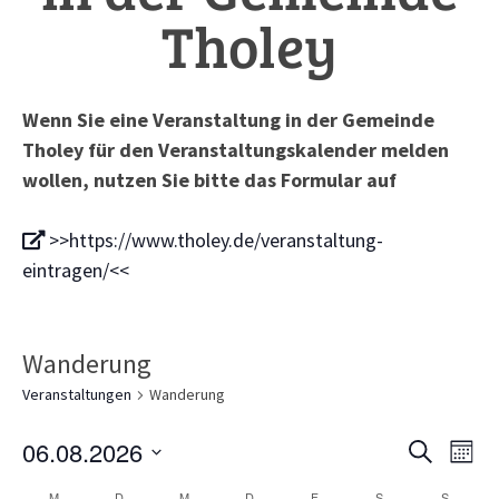
Tholey
Wenn Sie eine Veranstaltung in der Gemeinde
Tholey für den Veranstaltungskalender melden
wollen, nutzen Sie bitte das Formular auf
>>https://www.tholey.de/veranstaltung-
eintragen/<<
Wanderung
Veranstaltungen
Wanderung
Veranst
Ve
06.08.2026
Suche
Monat
Suche
An
Datum
M
D
M
D
F
S
S