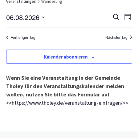
Veranstaltungen
Wanderung
Veranst
Ve
06.08.2026
Suche
Tag
Suche
An
Datum
und
wählen.
Na
Vorheriger Tag
Nächster Tag
Ansicht
Navigat
Kalender abonnieren
Wenn Sie eine Veranstaltung in der Gemeinde
Tholey für den Veranstaltungskalender melden
wollen, nutzen Sie bitte das Formular auf
>>https://www.tholey.de/veranstaltung-eintragen/<<