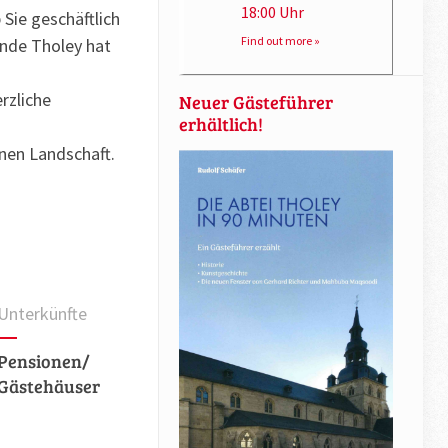
18:00 Uhr
 Sie geschäftlich
Find out more »
inde Tholey hat
rzliche
Neuer Gästeführer
erhältlich!
önen Landschaft.
Unterkünfte
Pensionen/
Gästehäuser