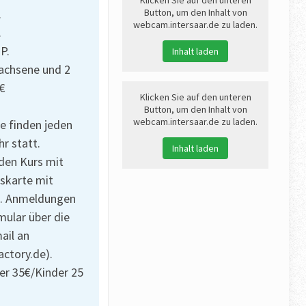
Button, um den Inhalt von
.
webcam.intersaar.de zu laden.
.
P.
Inhalt laden
wachsene und 2
0€
Klicken Sie auf den unteren
Button, um den Inhalt von
webcam.intersaar.de zu laden.
e finden jeden
r statt.
Inhalt laden
nden Kurs mit
eskarte mit
s. Anmeldungen
mular über die
ail an
ctory.de).
er 35€/Kinder 25