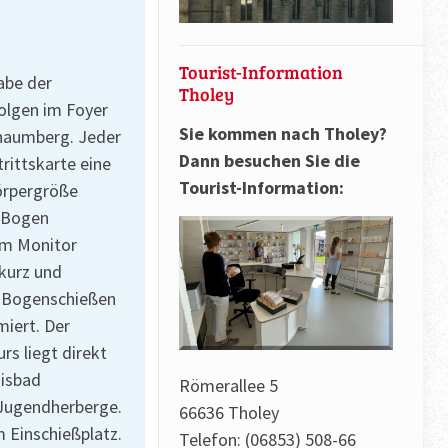
Tourist-Information
abe der
Tholey
olgen im Foyer
Sie kommen nach Tholey?
chaumberg. Jeder
Dann besuchen Sie die
trittskarte eine
Tourist-Information:
örpergröße
 Bogen
em Monitor
kurz und
s Bogenschießen
miert. Der
rs liegt direkt
nisbad
Römerallee 5
Jugendherberge.
66636 Tholey
 Einschießplatz.
Telefon: (06853) 508-66