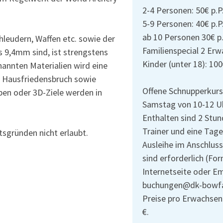
2-4 Personen: 50€ p.P
5-9 Personen: 40€ p.P
ab 10 Personen 30€ p.
leudern, Waffen etc. sowie der
Familienspecial 2 Er
s 9,4mm sind, ist strengstens
Kinder (unter 18): 10
annten Materialien wird eine
, Hausfriedensbruch sowie
Offene Schnupperkurs
ben oder 3D-Ziele werden in
Samstag von 10-12 Uh
Enthalten sind 2 Stu
Trainer und eine Tag
sgründen nicht erlaubt.
Ausleihe im Anschlus
sind erforderlich (For
Internetseite oder Em
buchungen@dk-bowfa
Preise pro Erwachsen
€.