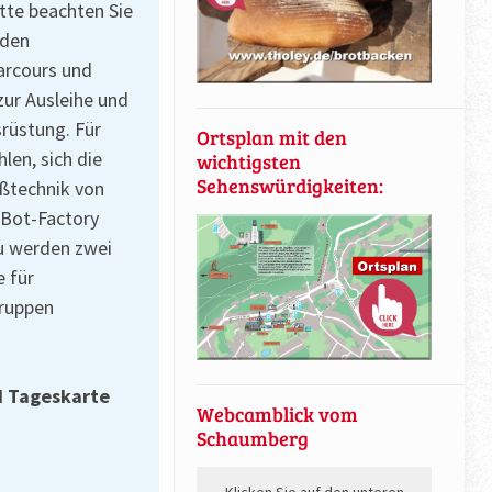
tte beachten Sie
nden
arcours und
zur Ausleihe und
rüstung. Für
Ortsplan mit den
len, sich die
wichtigsten
Sehenswürdigkeiten:
eßtechnik von
 Bot-Factory
zu werden zwei
e für
Gruppen
d Tageskarte
Webcamblick vom
Schaumberg
Klicken Sie auf den unteren