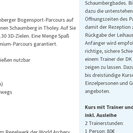
Schaumbergbades. Bi
dazu die untenstehe
Öffnungszeiten des P
umberger Bogensport-Parcours auf
damit der Rezeption 
nen Schaumberg in Tholey. Auf Sie
Rückgabe der Leihaus
130 3D-Zielen. Eine Menge Spaß
Anfänger wird empfoh
mium-Parcours garantiert.
richtige, sichere Schi
einem Trainer der DK
ießen nutzbar
zeigen zu lassen. Da
bis dreistündige Kurs
Einzelpersonen und 
n)
angeboten.
erwegs
Kurs mit Trainer un
inkl. Ausleihe
2 Trainerstunden:
1 Person: 80€
dem Regelwerk der World Archery