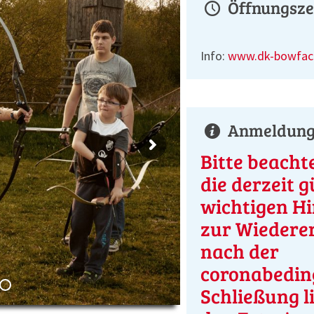
Öffnungsze
Info:
www.dk-bowfact
Anmeldung 
Bitte beachte
die derzeit g
wichtigen H
zur Wiedere
nach der
coronabedin
Schließung l