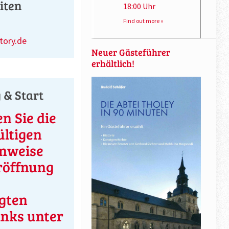
iten
18:00 Uhr
Find out more »
ory.de
Neuer Gästeführer
erhältlich!
& Start
n Sie die
ültigen
inweise
röffnung
gten
inks unter