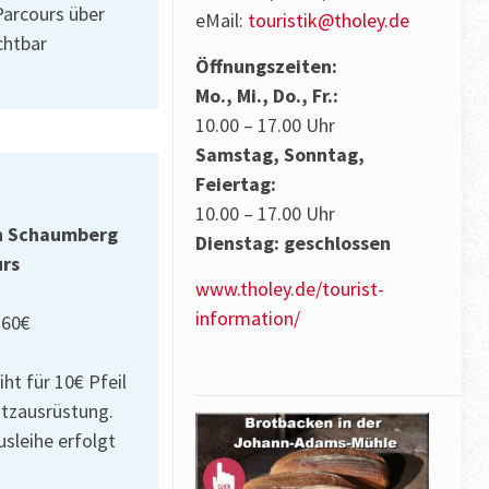
Parcours über
eMail:
touristik@tholey.de
chtbar
Öffnungszeiten:
Mo., Mi., Do., Fr.:
10.00 – 17.00 Uhr
Samstag, Sonntag,
Feiertag:
10.00 – 17.00 Uhr
en Schaumberg
Dienstag: geschlossen
urs
www.tholey.de/tourist-
information/
 60€
ht für 10€ Pfeil
tzausrüstung.
sleihe erfolgt