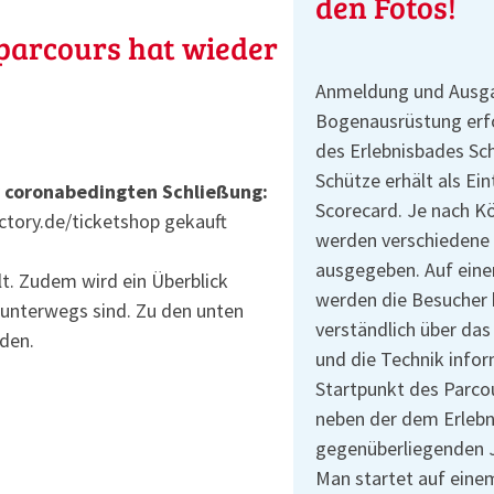
den Fotos!
arcours hat wieder
Anmeldung und Ausg
Bogenausrüstung erf
des Erlebnisbades S
Schütze erhält als Ein
r coronabedingten Schließung:
Scorecard. Je nach K
ctory.de/ticketshop gekauft
werden verschiedene
ausgegeben. Auf ein
lt. Zudem wird ein Überblick
werden die Besucher 
 unterwegs sind. Zu den unten
verständlich über da
den.
und die Technik infor
Startpunkt des Parcou
neben der dem Erleb
gegenüberliegenden 
Man startet auf einem