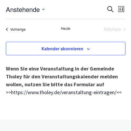
Veranst
Ve
Anstehende
Suche
Liste
Suche
An
Datum
und
wählen.
Na
Heute
Nächste
Veranstaltungen
Ansicht
Vorherige
Veransta
Navigat
Kalender abonnieren
Wenn Sie eine Veranstaltung in der Gemeinde
Tholey für den Veranstaltungskalender melden
wollen, nutzen Sie bitte das Formular auf
>>https://www.tholey.de/veranstaltung-eintragen/<<